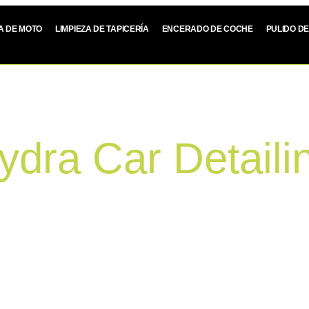
ZA DE MOTO
LIMPIEZA DE TAPICERÍA
ENCERADO DE COCHE
PULIDO D
ydra Car Detaili
TE
uestro. Si estás buscando un lugar donde hagan
s, has llegado al sitio adecuado.
spira
cuidado real
, limpieza a fondo y obsesión
 tu coche lo nota.