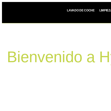
LAVADO DE COCHE
LIMPIE
Bienvenido a H
DETAILING EN ALICAN
En Hydra Car Detailing cuidamos tu coche como si fuera n
detailing en Alicante con mimo, profesionalidad y resultado
Aquí no usamos rodillos ni túneles automáticos. Aquí se re
por el detalle. Porque no todos los lavaderos son iguales, y