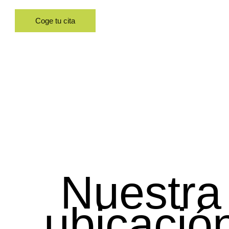
Coge tu cita
Nuestra
ubicació