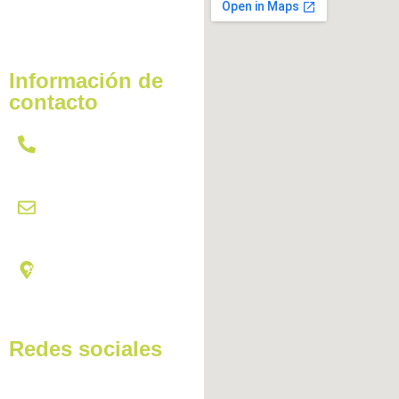
Información de
contacto
621 431 437
citas@hydracardetailing.com
Av Miguel Hernández, 102,
03550 | San Juan de
Alicante
Redes sociales