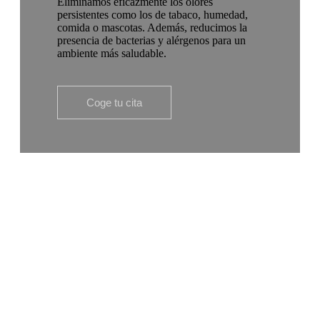
Eliminamos eficazmente los olores
persistentes como los de tabaco, humedad,
comida o mascotas. Además, reducimos la
presencia de bacterias y alérgenos para un
ambiente más saludable.
Coge tu cita