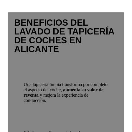
BENEFICIOS DEL
LAVADO DE TAPICERÍA
DE COCHES EN
ALICANTE
Una tapicería limpia transforma por completo
el aspecto del coche,
aumenta su valor de
reventa
y mejora la experiencia de
conducción.