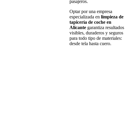
pasajeros.
Optar por una empresa
especializada en
limpieza de
tapicería de coche en
Alicante
garantiza resultados
visibles, duraderos y seguros
para todo tipo de materiales:
desde tela hasta cuero.
Coge tu cita
Servicios de limpieza de tapicería de coche en Alicante