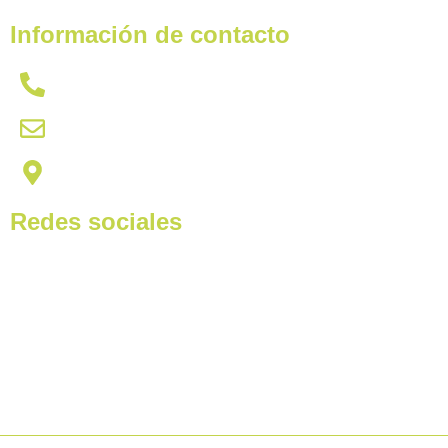
Información de contacto
621 431 437
citas@hydracardetailing.com
Av Miguel Hernández, 102, 03550 | San Juan de Alica
Redes sociales