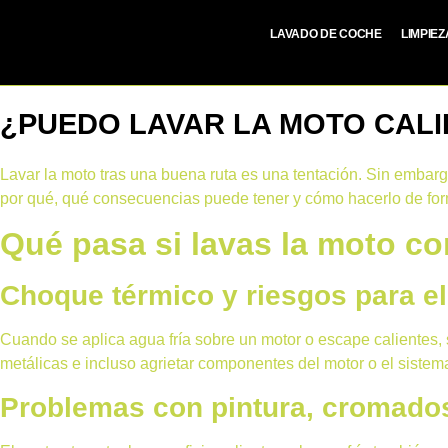
LAVADO DE COCHE
LIMPIE
¿PUEDO LAVAR LA MOTO CALI
Lavar la moto
tras una buena ruta es una tentación. Sin embar
por qué, qué consecuencias puede tener y cómo hacerlo de for
Qué pasa si lavas la moto co
Choque térmico y riesgos para e
Cuando se aplica agua fría sobre un motor o escape calientes
metálicas e incluso agrietar componentes del motor o el siste
Problemas con pintura, cromado