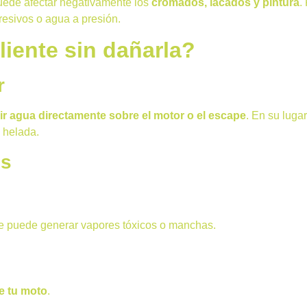
 puede afectar negativamente los
cromados, lacados y pintura
.
resivos o agua a presión.
iente sin dañarla?
r
igir agua directamente sobre el motor o el escape
. En su luga
a helada.
os
ue puede generar vapores tóxicos o manchas.
de tu moto
.