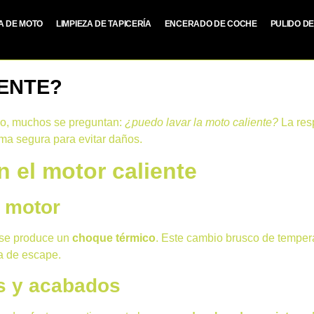
ZA DE MOTO
LIMPIEZA DE TAPICERÍA
ENCERADO DE COCHE
PULIDO D
ENTE?
go, muchos se preguntan:
¿puedo lavar la moto caliente?
La res
ma segura para evitar daños.
n el motor caliente
l motor
, se produce un
choque térmico
. Este cambio brusco de tempe
ma de escape.
s y acabados