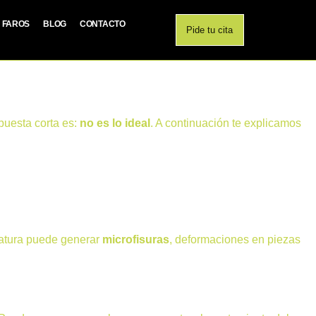
E FAROS
BLOG
CONTACTO
Pide tu cita
puesta corta es:
no es lo ideal
. A continuación te explicamos
ratura puede generar
microfisuras
, deformaciones en piezas