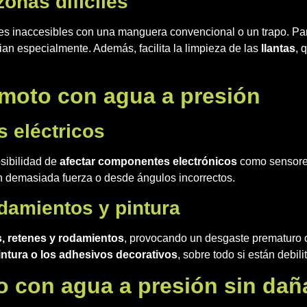
onas difíciles
ones inaccesibles con una manguera convencional o un trapo. P
ian especialmente. Además, facilita la limpieza de las
llantas
, 
 moto con agua a presión
 eléctricos
osibilidad de
afectar componentes electrónicos
como sensores
con demasiada fuerza o desde ángulos incorrectos.
odamientos y pintura
s, retenes y rodamientos
, provocando un desgaste prematuro o
intura o los adhesivos decorativos
, sobre todo si están debili
o con agua a presión sin dañ