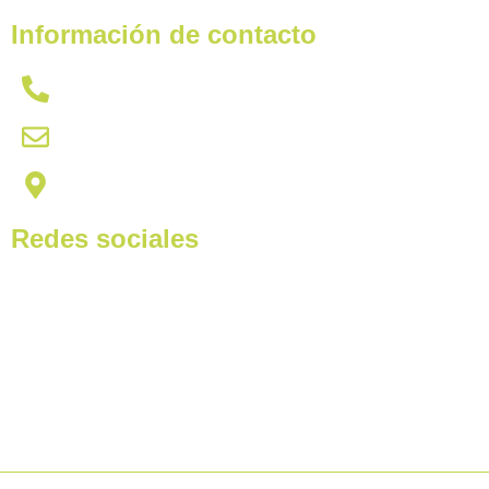
Información de contacto
621 431 437
citas@hydracardetailing.com
Av Miguel Hernández, 102, 03550 | San Juan de Alica
Redes sociales