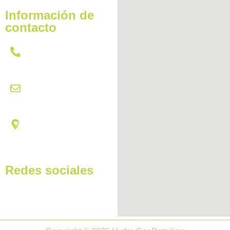
Información de
contacto
621 431 437
citas@hydracardetailing.com
Av Miguel Hernández, 102,
03550 | San Juan de
Alicante
Redes sociales