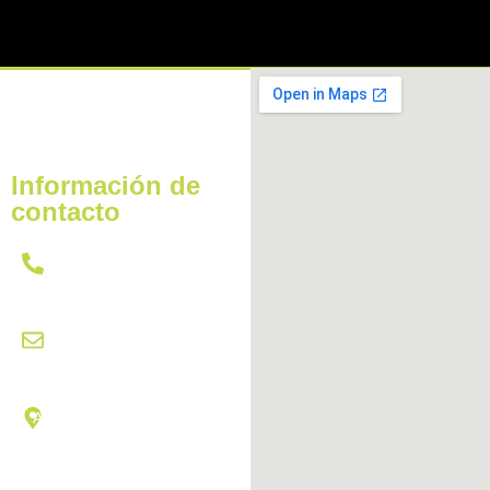
Información de
contacto
621 431 437
citas@hydracardetailing.com
Av Miguel Hernández, 102,
03550 | San Juan de
Alicante